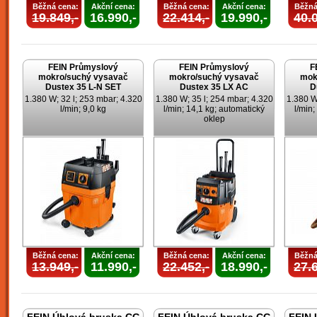
Běžná cena:
Akční cena:
Běžná cena:
Akční cena:
Běžná
19.849,-
16.990,-
22.414,-
19.990,-
40.0
FEIN Průmyslový
FEIN Průmyslový
F
mokro/suchý vysavač
mokro/suchý vysavač
mok
Dustex 35 L-N SET
Dustex 35 LX AC
D
1.380 W; 32 l; 253 mbar; 4.320
1.380 W; 35 l; 254 mbar; 4.320
1.380 W
l/min; 9,0 kg
l/min; 14,1 kg; automatický
l/min;
oklep
Běžná cena:
Akční cena:
Běžná cena:
Akční cena:
Běžná
13.949,-
11.990,-
22.452,-
18.990,-
27.6