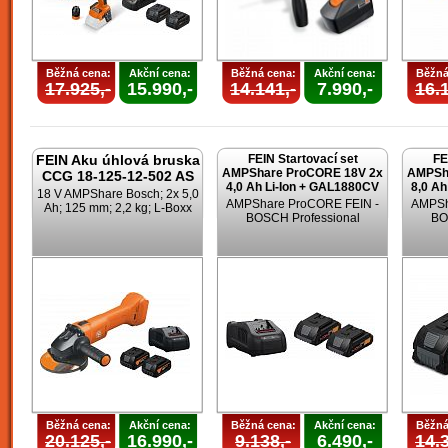
Běžná cena:
Akční cena:
Běžná cena:
Akční cena:
Běžná
17.925,-
15.990,-
14.141,-
7.990,-
16.1
FEIN Aku úhlová bruska
FEIN Startovací set
FE
AMPShare ProCORE 18V 2x
AMPSh
CCG 18-125-12-502 AS
4,0 Ah Li-Ion + GAL1880CV
8,0 Ah
18 V AMPShare Bosch; 2x 5,0
AMPShare ProCORE FEIN -
AMPSh
Ah; 125 mm; 2,2 kg; L-Boxx
BOSCH Professional
BO
Běžná cena:
Akční cena:
Běžná cena:
Akční cena:
Běžná
20.125,-
16.990,-
9.138,-
6.490,-
14.3