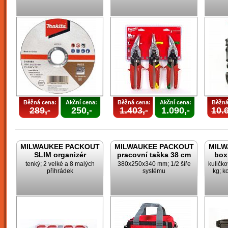
Běžná cena:
Akční cena:
Běžná cena:
Akční cena:
Běžná
289,-
250,-
1.403,-
1.090,-
10.6
MILWAUKEE PACKOUT
MILWAUKEE PACKOUT
MILW
SLIM organizér
pracovní taška 38 cm
box
tenký; 2 velké a 8 malých
380x250x340 mm; 1/2 šíře
kuličk
přihrádek
systému
kg; k