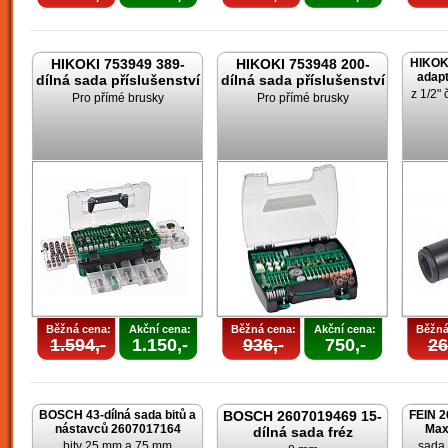
HIKOKI 753949 389-
HIKOKI 753948 200-
HIKOK
adapt
dílná sada příslušenství
dílná sada příslušenství
z 1/2" 
Pro přímé brusky
Pro přímé brusky
Běžná cena:
Akční cena:
Běžná cena:
Akční cena:
Běžná
1.594,-
1.150,-
936,-
750,-
26
BOSCH 43-dílná sada bitů a
BOSCH 2607019469 15-
FEIN 2
nástavců 2607017164
Max
dílná sada fréz
bity 25 mm a 75 mm
sada 