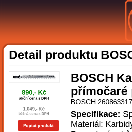
A
Detail produktu BOS
BOSCH Karb
přímočaré 
890,- Kč
akční cena s DPH
BOSCH 26086331
1.049,- Kč
Specifikace:
Spe
běžná cena s DPH
Materiál: Karbid
Poptat produkt