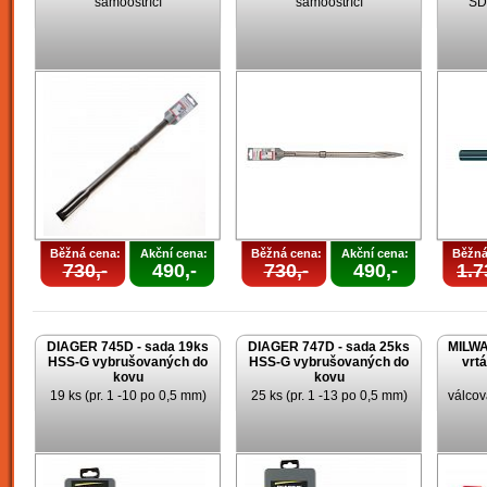
samoostřící
samoostřící
SD
Běžná cena:
Akční cena:
Běžná cena:
Akční cena:
Běžná
730,-
490,-
730,-
490,-
1.7
DIAGER 745D - sada 19ks
DIAGER 747D - sada 25ks
MILWA
HSS-G vybrušovaných do
HSS-G vybrušovaných do
vrt
kovu
kovu
19 ks (pr. 1 -10 po 0,5 mm)
25 ks (pr. 1 -13 po 0,5 mm)
válcov