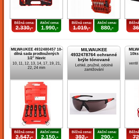
Běžná cena:
Akční cena:
Běžná cena:
Akční cena:
Běžná
2.330,-
1.990,-
1.019,-
880,-
36
MILWAUKEE 4932480457 10-
MILWAUKEE
MILW
dílná sada prodloužených
10ks
4932478764 ochranné
1/2" hlavic
brýle tónované
10, 11, 12, 13, 14, 17, 19, 21,
venti
Lehké, pružné, odolné
22, 24 mm
zamlžování
Běžná cena:
Akční cena:
Běžná cena:
Akční cena:
Běžná
2.547,-
2.150,-
392,-
290,-
72