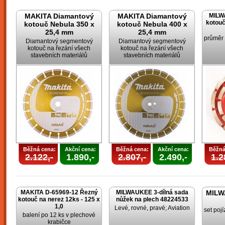
MAKITA Diamantový
MAKITA Diamantový
MILW
kotouč
kotouč Nebula 350 x
kotouč Nebula 400 x
25,4 mm
25,4 mm
průměr
Diamantový segmentový
Diamantový segmentový
kotouč na řezání všech
kotouč na řezání všech
stavebních materiálů
stavebních materiálů
Běžná cena:
Akční cena:
Běžná cena:
Akční cena:
Běžná
2.122,-
1.890,-
2.807,-
2.490,-
1.2
MAKITA D-65969-12 Řezný
MILWAUKEE 3-dílná sada
MILW
kotouč na nerez 12ks - 125 x
nůžek na plech 48224533
1,0
Levé, rovné, pravé; Aviation
set poj
balení po 12 ks v plechové
krabičce