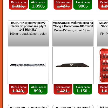
Běžná cena:
Akční cena:
Běžná cena:
Akční cena:
Běžná
2.316,-
1.850,-
1.427,-
990,-
1.2
BOSCH Karbidový pilový
MILWAUKEE Mečová pilka na
MILWA
plátek do přímočaré pily T
Ytong a Porotherm 48001460
Shoc
141 HM (3ks)
Délka 450 mm; rozteč 17 mm
100 mm; plast, kámen, beton
PH, P
Běžná cena:
Akční cena:
Běžná cena:
Akční cena:
Běžná
1.049,-
890,-
1.421,-
1.150,-
1.0
MILW