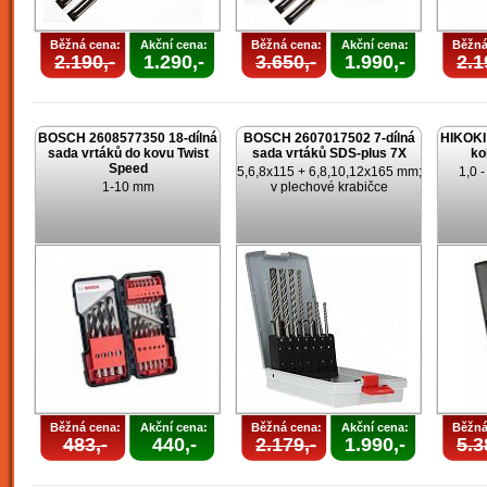
Běžná cena:
Akční cena:
Běžná cena:
Akční cena:
Běžná
2.190,-
1.290,-
3.650,-
1.990,-
2.1
BOSCH 2608577350 18-dílná
BOSCH 2607017502 7-dílná
HIKOKI 
sada vrtáků do kovu Twist
sada vrtáků SDS-plus 7X
ko
Speed
5,6,8x115 + 6,8,10,12x165 mm;
1,0 
1-10 mm
v plechové krabičce
Běžná cena:
Akční cena:
Běžná cena:
Akční cena:
Běžná
483,-
440,-
2.179,-
1.990,-
5.3