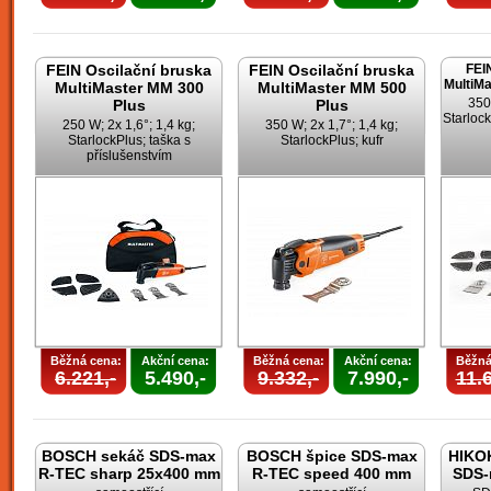
FEIN Oscilační bruska
FEIN Oscilační bruska
FEI
MultiMa
MultiMaster MM 300
MultiMaster MM 500
350
Plus
Plus
Starlock
250 W; 2x 1,6°; 1,4 kg;
350 W; 2x 1,7°; 1,4 kg;
StarlockPlus; taška s
StarlockPlus; kufr
příslušenstvím
Běžná cena:
Akční cena:
Běžná cena:
Akční cena:
Běžná
6.221,-
5.490,-
9.332,-
7.990,-
11.6
BOSCH sekáč SDS-max
BOSCH špice SDS-max
HIKOK
R-TEC sharp 25x400 mm
R-TEC speed 400 mm
SDS-