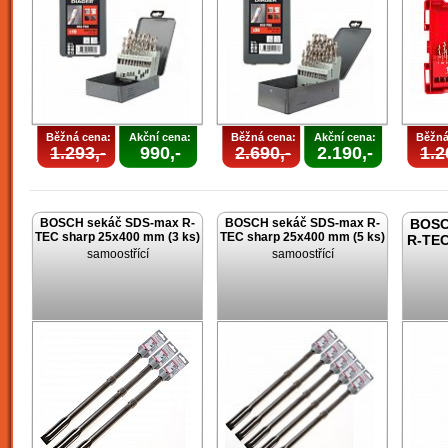
Běžná cena:
Akční cena:
Běžná cena:
Akční cena:
Běžná
1.293,-
990,-
2.690,-
2.190,-
1.2
BOSCH sekáč SDS-max R-
BOSCH sekáč SDS-max R-
BOSC
TEC sharp 25x400 mm (3 ks)
TEC sharp 25x400 mm (5 ks)
R-TEC
samoostřící
samoostřící