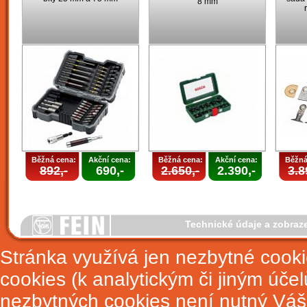
8 mm
Běžná cena:
Akční cena:
Běžná cena:
Akční cena:
Běžná
892,-
690,-
2.650,-
2.390,-
3.8
Technické údaje a zobraz
Stránka využívá jen nezbytné cook
cookies (k analytickým či jiným úče
nezbytných cookies není nutný Váš