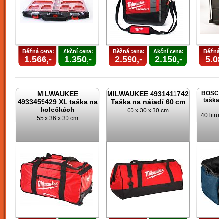
Běžná cena:
Akční cena:
Běžná cena:
Akční cena:
Běžná
1.566,-
1.350,-
2.590,-
2.150,-
5.0
MILWAUKEE
MILWAUKEE 4931411742
BOSCH
taška
4933459429 XL taška na
Taška na nářadí 60 cm
kolečkách
60 x 30 x 30 cm
40 lit
55 x 36 x 30 cm