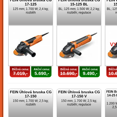
FEIN Úhlová bruska CG
FEIN Úhlová bruska CG
FEIN 
17-125
15-125 BL
1
125 mm; 1.700 W; 2,4 kg;
BL; 125 mm; 1.500 W; 2,2 kg;
BL; 125
rozběh
rozběh; regulace
r
V
Běžná cena:
Akční cena:
Běžná cena:
Akční cena:
Běžná
7.019,-
5.690,-
10.690,-
9.490,-
10.6
FEIN Úhlová bruska CG
FEIN Úhlová bruska CG
FEIN B
14-25 
17-150
17-150 V
150 mm; 1.700 W; 2,5 kg;
150 mm; 1.700 W; 2,5 kg;
1.200 
rozběh
rozběh; regulace
2,5