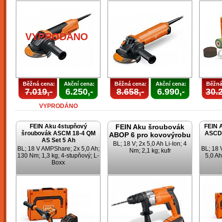
VYPRODÁNO
Běžná cena:
Akční cena:
Běžná cena:
Akční cena:
Běžná
7.019,-
6.250,-
8.658,-
6.990,-
30.2
VYPRODÁNO
FEIN Aku 4stupňový
FEIN Aku šroubovák
FEIN 
šroubovák ASCM 18-4 QM
ASCD 
ABOP 6 pro kovovýrobu
AS Set 5 Ah
BL; 18 V; 2x 5,0 Ah Li-Ion; 4
BL; 18 V AMPShare; 2x 5,0 Ah;
BL; 18
Nm; 2,1 kg; kufr
130 Nm; 1,3 kg; 4-stupňový; L-
5,0 Ah
Boxx