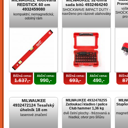
MILWAUKEE Vodováha
MILWAUKEE 32-dílná
Pravoú
REDSTICK 60 cm
sada bitů 4932464240
výšk
4932459080
SHOCKWAVE IMPACT DUTY -
SHOCKW
navrženo pro rázové utahováky
kompaktní; nemagnetická;
pro
odolný rám
Běžná cena:
Akční cena:
Běžná cena:
Akční cena:
Běžná
1.637,-
990,-
693,-
490,-
87
MILWAUKEE
MILWAUKEE 4932478255
MILW
Zatloukací kladivo / palice
Stupňo
4932472124 Tesařský
Club hammer 1,36 kg
úhelník 18 cm
dvě čelní plochy - frézovaná a
magneti
laserové značení
hladká; otvor pro šňůru