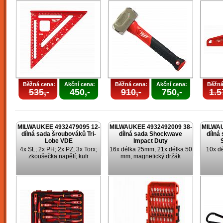
Běžná cena:
Akční cena:
Běžná cena:
Akční cena:
Běžná
535,-
450,-
910,-
750,-
1.5
MILWAUKEE 4932479095 12-
MILWAUKEE 4932492009 38-
MILWAU
dílná sada šroubováků Tri-
dílná sada Shockwave
dílná
Lobe VDE
Impact Duty
4x SL; 2x PH; 2x PZ; 3x Torx;
16x délka 25mm, 21x délka 50
10x d
zkoušečka napětí; kufr
mm, magnetický držák