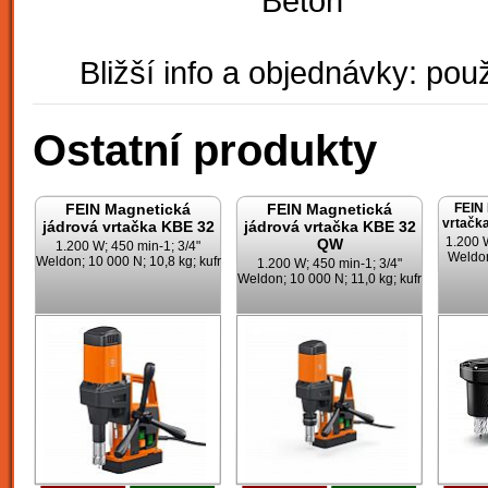
Beton
Bližší info a objednávky: použ
Ostatní produkty
FEIN Magnetická
FEIN Magnetická
FEIN 
vrtač
jádrová vrtačka KBE 32
jádrová vrtačka KBE 32
1.200 W
QW
1.200 W; 450 min-1; 3/4"
Weldon
Weldon; 10 000 N; 10,8 kg; kufr
1.200 W; 450 min-1; 3/4"
Weldon; 10 000 N; 11,0 kg; kufr