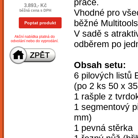
práce.
3.893,- Kč
Vhodné pro všec
běžná cena s DPH
běžné Multitools
Poptat produkt
V sadě s atrakt
Akční nabídka platná do
odvolání nebo do vyprodání.
odběrem po jedn
Obsah setu:
6 pilových listů
(po 2 ks 50 x 3
1 rašple z tvrd
1 segmentový pil
mm)
1 pevná stěrka