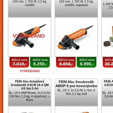
150 mm; 1.700 W; 2,5 kg;
150 mm; 1.700 W; 2,5 kg;
1.200 
rozběh
rozběh; regulace
2,5
VYPRODÁNO
Běžná cena:
Akční cena:
Běžná cena:
Akční cena:
Běžná
7.019,-
6.250,-
8.658,-
6.990,-
30.2
VYPRODÁNO
FEIN Aku 4stupňový
FEIN Aku šroubovák
FEIN 
šroubovák ASCM 18-4 QM
ASCD 
ABOP 6 pro kovovýrobu
AS Set 5 Ah
BL; 18 V; 2x 5,0 Ah Li-Ion; 4
BL; 18 V AMPShare; 2x 5,0 Ah;
BL; 18
Nm; 2,1 kg; kufr
130 Nm; 1,3 kg; 4-stupňový; L-
5,0 Ah
Boxx