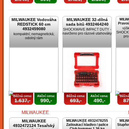
MILWAUKEE Vodováha
MILWAUKEE 32-dílná
MILW
Pravoú
REDSTICK 60 cm
sada bitů 4932464240
výšk
4932459080
SHOCKWAVE IMPACT DUTY -
SHOCKW
navrženo pro rázové utahováky
kompaktní; nemagnetická;
pro
odolný rám
Běžná cena:
Akční cena:
Běžná cena:
Akční cena:
Běžná
1.637,-
990,-
693,-
490,-
87
MILWAUKEE
MILWAUKEE 4932478255
MILW
Zatloukací kladivo / palice
Stupňo
4932472124 Tesařský
Club hammer 1,36 kg