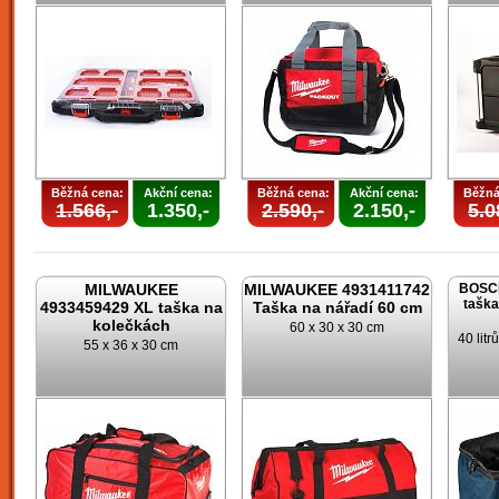
Běžná cena:
Akční cena:
Běžná cena:
Akční cena:
Běžná
1.566,-
1.350,-
2.590,-
2.150,-
5.0
MILWAUKEE
MILWAUKEE 4931411742
BOSCH
taška
4933459429 XL taška na
Taška na nářadí 60 cm
kolečkách
60 x 30 x 30 cm
40 lit
55 x 36 x 30 cm