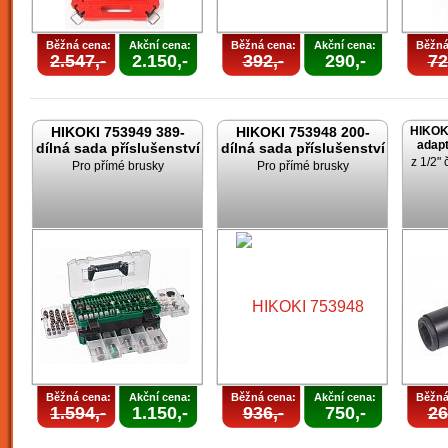
Běžná cena:
Akční cena:
Běžná cena:
Akční cena:
Běžná
2.547,-
2.150,-
392,-
290,-
72
HIKOKI 753949 389-
HIKOKI 753948 200-
HIKOK
adapt
dílná sada příslušenství
dílná sada příslušenství
z 1/2" 
Pro přímé brusky
Pro přímé brusky
Běžná cena:
Akční cena:
Běžná cena:
Akční cena:
Běžná
1.594,-
1.150,-
936,-
750,-
26