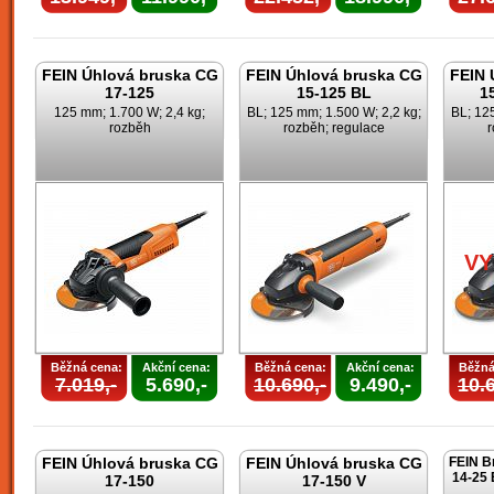
FEIN Úhlová bruska CG
FEIN Úhlová bruska CG
FEIN 
17-125
15-125 BL
1
125 mm; 1.700 W; 2,4 kg;
BL; 125 mm; 1.500 W; 2,2 kg;
BL; 125
rozběh
rozběh; regulace
r
V
Běžná cena:
Akční cena:
Běžná cena:
Akční cena:
Běžná
7.019,-
5.690,-
10.690,-
9.490,-
10.6
FEIN Úhlová bruska CG
FEIN Úhlová bruska CG
FEIN B
14-25 
17-150
17-150 V