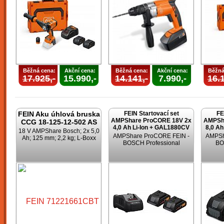
Běžná cena:
Akční cena:
Běžná cena:
Akční cena:
Běžná
17.925,-
15.990,-
14.141,-
7.990,-
16.1
FEIN Aku úhlová bruska
FEIN Startovací set
FE
AMPShare ProCORE 18V 2x
AMPSh
CCG 18-125-12-502 AS
4,0 Ah Li-Ion + GAL1880CV
8,0 Ah
18 V AMPShare Bosch; 2x 5,0
AMPShare ProCORE FEIN -
AMPSh
Ah; 125 mm; 2,2 kg; L-Boxx
BOSCH Professional
BO