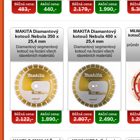
Běžná cena:
Akční cena:
Běžná cena:
Akční cena:
Běžná
483,-
440,-
2.179,-
1.990,-
5.3
MAKITA Diamantový
MAKITA Diamantový
MILW
kotouč
kotouč Nebula 350 x
kotouč Nebula 400 x
25,4 mm
25,4 mm
průměr
Diamantový segmentový
Diamantový segmentový
kotouč na řezání všech
kotouč na řezání všech
stavebních materiálů
stavebních materiálů
Běžná cena:
Akční cena:
Běžná cena:
Akční cena:
Běžná
2.122,-
1.890,-
2.807,-
2.490,-
1.2