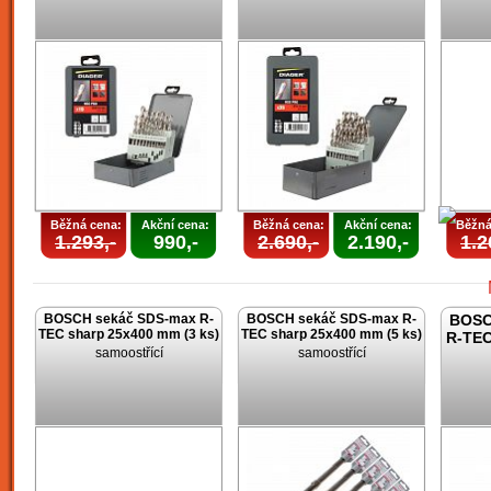
Běžná cena:
Akční cena:
Běžná cena:
Akční cena:
Běžná
1.293,-
990,-
2.690,-
2.190,-
1.2
BOSCH sekáč SDS-max R-
BOSCH sekáč SDS-max R-
BOSC
TEC sharp 25x400 mm (3 ks)
TEC sharp 25x400 mm (5 ks)
R-TEC
samoostřící
samoostřící