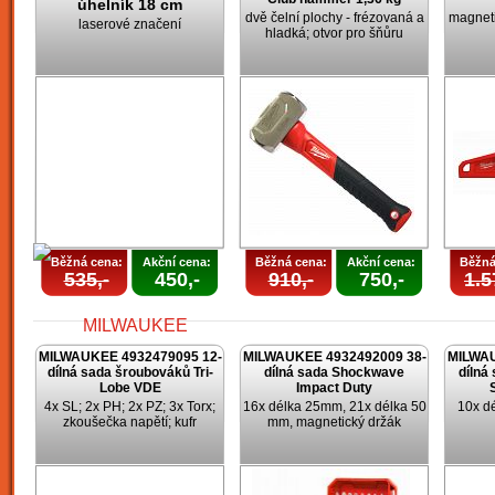
úhelník 18 cm
dvě čelní plochy - frézovaná a
magneti
laserové značení
hladká; otvor pro šňůru
Běžná cena:
Akční cena:
Běžná cena:
Akční cena:
Běžná
535,-
450,-
910,-
750,-
1.5
MILWAUKEE 4932479095 12-
MILWAUKEE 4932492009 38-
MILWAU
dílná sada šroubováků Tri-
dílná sada Shockwave
dílná
Lobe VDE
Impact Duty
4x SL; 2x PH; 2x PZ; 3x Torx;
16x délka 25mm, 21x délka 50
10x d
zkoušečka napětí; kufr
mm, magnetický držák