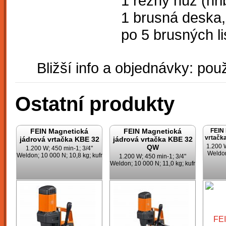
1 řezný nůž (hři
1 brusná deska,
po 5 brusných li
Bližší info a objednávky: použ
Ostatní produkty
FEIN Magnetická
FEIN Magnetická
FEIN 
vrtač
jádrová vrtačka KBE 32
jádrová vrtačka KBE 32
1.200 W
QW
1.200 W; 450 min-1; 3/4"
Weldon
Weldon; 10 000 N; 10,8 kg; kufr
1.200 W; 450 min-1; 3/4"
Weldon; 10 000 N; 11,0 kg; kufr