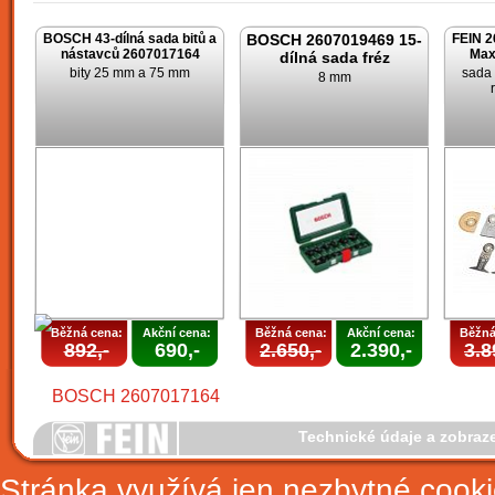
BOSCH 43-dílná sada bitů a
BOSCH 2607019469 15-
FEIN 2
nástavců 2607017164
Max
dílná sada fréz
bity 25 mm a 75 mm
sada 
8 mm
Běžná cena:
Akční cena:
Běžná cena:
Akční cena:
Běžná
892,-
690,-
2.650,-
2.390,-
3.8
Technické údaje a zobraz
Stránka využívá jen nezbytné cook