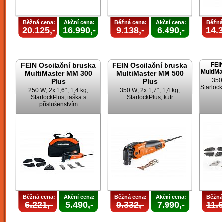
Běžná cena:
Akční cena:
Běžná cena:
Akční cena:
Běžná
20.125,-
16.990,-
9.138,-
6.490,-
14.3
FEIN Oscilační bruska
FEIN Oscilační bruska
FEI
MultiMa
MultiMaster MM 300
MultiMaster MM 500
350
Plus
Plus
Starlock
250 W; 2x 1,6°; 1,4 kg;
350 W; 2x 1,7°; 1,4 kg;
StarlockPlus; taška s
StarlockPlus; kufr
příslušenstvím
Běžná cena:
Akční cena:
Běžná cena:
Akční cena:
Běžná
6.221,-
5.490,-
9.332,-
7.990,-
11.6