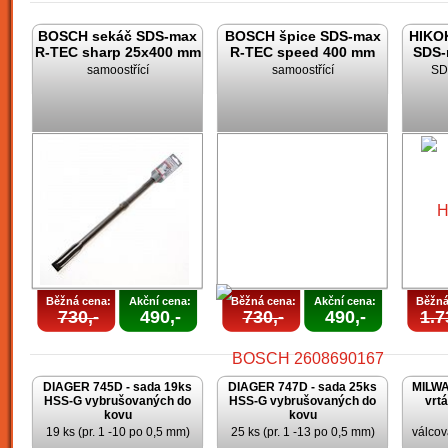
BOSCH sekáč SDS-max
BOSCH špice SDS-max
HIKOK
R-TEC sharp 25x400 mm
R-TEC speed 400 mm
SDS-
samoostřící
samoostřící
SD
Běžná cena:
Akční cena:
Běžná cena:
Akční cena:
Běžná
730,-
490,-
730,-
490,-
1.7
DIAGER 745D - sada 19ks
DIAGER 747D - sada 25ks
MILWA
HSS-G vybrušovaných do
HSS-G vybrušovaných do
vrt
kovu
kovu
19 ks (pr. 1 -10 po 0,5 mm)
25 ks (pr. 1 -13 po 0,5 mm)
válcov