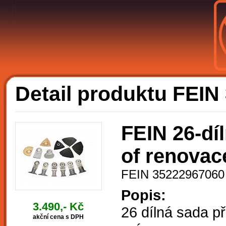
A
Detail produktu FEI
FEIN 26-dí
of renovac
FEIN 35222967060
Popis:
3.490,- Kč
26 dílná sada p
akční cena s DPH