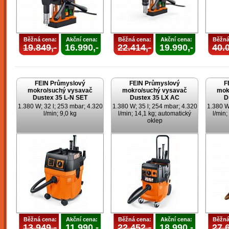
Běžná cena:
Akční cena:
Běžná cena:
Akční cena:
Běžná
19.849,-
16.990,-
22.414,-
19.990,-
40.0
FEIN Průmyslový
FEIN Průmyslový
F
mokro/suchý vysavač
mokro/suchý vysavač
mok
Dustex 35 L-N SET
Dustex 35 LX AC
D
1.380 W; 32 l; 253 mbar; 4.320
1.380 W; 35 l; 254 mbar; 4.320
1.380 W
l/min; 9,0 kg
l/min; 14,1 kg; automatický
l/min;
oklep
Běžná cena:
Akční cena:
Běžná cena:
Akční cena:
Běžná
13.949,-
11.990,-
22.452,-
18.990,-
27.6