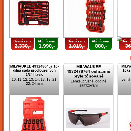
Běžná cena:
Akční cena:
Běžná cena:
Akční cena:
Běžná
2.330,-
1.990,-
1.019,-
880,-
36
MILWAUKEE 4932480457 10-
MILWAUKEE
MILW
dílná sada prodloužených
10ks
4932478764 ochranné
1/2" hlavic
brýle tónované
10, 11, 12, 13, 14, 17, 19, 21,
venti
Lehké, pružné, odolné
22, 24 mm
zamlžování