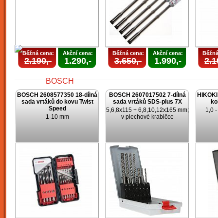
Běžná cena:
Akční cena:
Běžná cena:
Akční cena:
Běžná
2.190,-
1.290,-
3.650,-
1.990,-
2.1
BOSCH 2608577350 18-dílná
BOSCH 2607017502 7-dílná
HIKOKI 
sada vrtáků do kovu Twist
sada vrtáků SDS-plus 7X
ko
Speed
5,6,8x115 + 6,8,10,12x165 mm;
1,0 
1-10 mm
v plechové krabičce