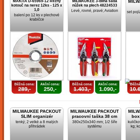
MAKITA D-65969-12 Řezný
MILWAUKEE 3-dílná sada
MILW
kotouč na nerez 12ks - 125 x
nůžek na plech 48224533
1,0
Levé, rovné, pravé; Aviation
set poj
balení po 12 ks v plechové
krabičce
Běžná cena:
Akční cena:
Běžná cena:
Akční cena:
Běžná
289,-
250,-
1.403,-
1.090,-
10.6
MILWAUKEE PACKOUT
MILWAUKEE PACKOUT
MILW
SLIM organizér
pracovní taška 38 cm
box
tenký; 2 velké a 8 malých
380x250x340 mm; 1/2 šíře
kuličk
přihrádek
systému
kg; k