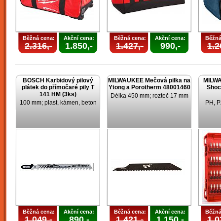
Běžná cena:
Akční cena:
Běžná cena:
Akční cena:
Běžná
2.316,-
1.850,-
1.427,-
990,-
1.2
BOSCH Karbidový pilový
MILWAUKEE Mečová pilka na
MILWA
plátek do přímočaré pily T
Ytong a Porotherm 48001460
Shoc
141 HM (3ks)
Délka 450 mm; rozteč 17 mm
100 mm; plast, kámen, beton
PH, P
Běžná cena:
Akční cena:
Běžná cena:
Akční cena:
Běžná
1.049,-
890,-
1.421,-
1.150,-
1.0