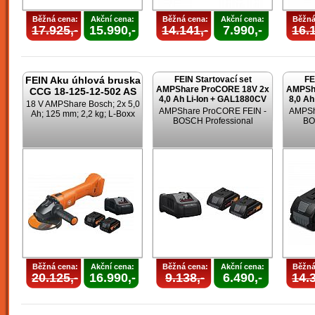
Běžná cena:
Akční cena:
Běžná cena:
Akční cena:
Běžná
17.925,-
15.990,-
14.141,-
7.990,-
16.1
FEIN Aku úhlová bruska
FEIN Startovací set
FE
AMPShare ProCORE 18V 2x
AMPSh
CCG 18-125-12-502 AS
4,0 Ah Li-Ion + GAL1880CV
8,0 Ah
18 V AMPShare Bosch; 2x 5,0
AMPShare ProCORE FEIN -
AMPSh
Ah; 125 mm; 2,2 kg; L-Boxx
BOSCH Professional
BO
Běžná cena:
Akční cena:
Běžná cena:
Akční cena:
Běžná
20.125,-
16.990,-
9.138,-
6.490,-
14.3