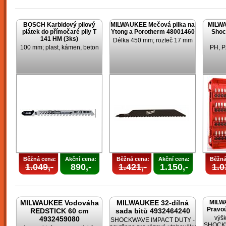
BOSCH Karbidový pilový
MILWAUKEE Mečová pilka na
MILWA
plátek do přímočaré pily T
Ytong a Porotherm 48001460
Shoc
141 HM (3ks)
Délka 450 mm; rozteč 17 mm
100 mm; plast, kámen, beton
PH, P
Běžná cena:
Akční cena:
Běžná cena:
Akční cena:
Běžná
1.049,-
890,-
1.421,-
1.150,-
1.0
MILWAUKEE Vodováha
MILWAUKEE 32-dílná
MILW
Pravoú
REDSTICK 60 cm
sada bitů 4932464240
výšk
4932459080
SHOCKWAVE IMPACT DUTY -
SHOCKW