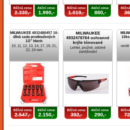
Běžná cena:
Akční cena:
Běžná cena:
Akční cena:
Běžná
2.330,-
1.990,-
1.019,-
880,-
36
MILWAUKEE 4932480457 10-
MILWAUKEE
MILW
dílná sada prodloužených
10ks
4932478764 ochranné
1/2" hlavic
brýle tónované
10, 11, 12, 13, 14, 17, 19, 21,
venti
Lehké, pružné, odolné
22, 24 mm
zamlžování
Běžná cena:
Akční cena:
Běžná cena:
Akční cena:
Běžná
2.547,-
2.150,-
392,-
290,-
72