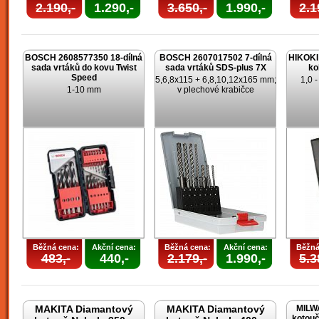
2.190,-
1.290,-
3.650,-
1.990,-
2.1
BOSCH 2608577350 18-dílná
BOSCH 2607017502 7-dílná
HIKOKI 
sada vrtáků do kovu Twist
sada vrtáků SDS-plus 7X
ko
Speed
5,6,8x115 + 6,8,10,12x165 mm;
1,0 
1-10 mm
v plechové krabičce
Běžná cena:
Akční cena:
Běžná cena:
Akční cena:
Běžná
483,-
440,-
2.179,-
1.990,-
5.3
MAKITA Diamantový
MAKITA Diamantový
MILW
kotouč