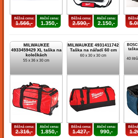
Běžná cena:
Akční cena:
Běžná cena:
Akční cena:
Běžná
1.566,-
1.350,-
2.590,-
2.150,-
5.0
MILWAUKEE
MILWAUKEE 4931411742
BOSCH
taška
4933459429 XL taška na
Taška na nářadí 60 cm
kolečkách
60 x 30 x 30 cm
40 lit
55 x 36 x 30 cm
Běžná cena:
Akční cena:
Běžná cena:
Akční cena:
Běžná
2.316,-
1.850,-
1.427,-
990,-
1.2