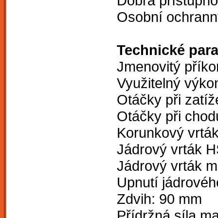
Dobrá přístupno
Osobní ochrann
Technické par
Jmenovitý příko
Využitelný výko
Otáčky při zatíž
Otáčky při chod
Korunkový vrtá
Jádrový vrták 
Jádrový vrták m
Upnutí jádrovéh
Zdvih: 90 mm
Přídržná síla m