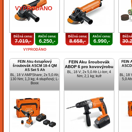
VYPRODÁNO
Běžná cena:
Akční cena:
Běžná cena:
Akční cena:
Běžná
7.019,-
6.250,-
8.658,-
6.990,-
30.2
VYPRODÁNO
FEIN Aku 4stupňový
FEIN Aku šroubovák
FEIN 
šroubovák ASCM 18-4 QM
ASCD 
ABOP 6 pro kovovýrobu
AS Set 5 Ah
BL; 18 V; 2x 5,0 Ah Li-Ion; 4
BL; 18 V AMPShare; 2x 5,0 Ah;
BL; 18
Nm; 2,1 kg; kufr
130 Nm; 1,3 kg; 4-stupňový; L-
5,0 Ah
Boxx