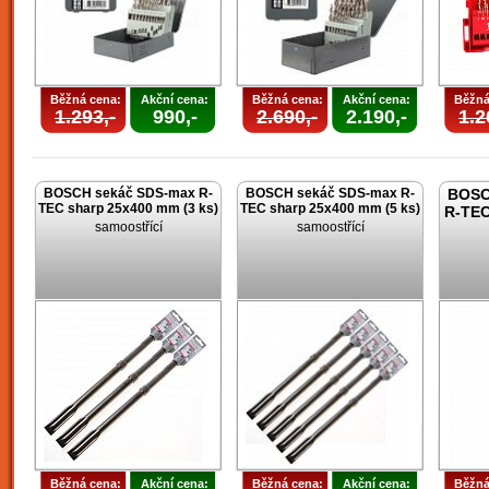
Běžná cena:
Akční cena:
Běžná cena:
Akční cena:
Běžná
1.293,-
990,-
2.690,-
2.190,-
1.2
BOSCH sekáč SDS-max R-
BOSCH sekáč SDS-max R-
BOSC
TEC sharp 25x400 mm (3 ks)
TEC sharp 25x400 mm (5 ks)
R-TEC
samoostřící
samoostřící
Běžná cena:
Akční cena:
Běžná cena:
Akční cena:
Běžná