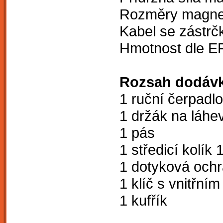
Rozměry magnet
Kabel se zástrč
Hmotnost dle E
Rozsah dodávk
1 ruční čerpadlo
1 držák na láhe
1 pás
1 středicí kolík
1 dotyková och
1 klíč s vnitřn
1 kufřík