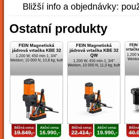
Bližší info a objednávky: použ
Ostatní produkty
FEIN Magnetická
FEIN Magnetická
FEIN 
vrtač
jádrová vrtačka KBE 32
jádrová vrtačka KBE 32
1.200 W
QW
1.200 W; 450 min-1; 3/4"
Weldon
Weldon; 10 000 N; 10,8 kg; kufr
1.200 W; 450 min-1; 3/4"
Weldon; 10 000 N; 11,0 kg; kufr
Běžná cena:
Akční cena:
Běžná cena:
Akční cena:
Běžná
19.849,-
16.990,-
22.414,-
19.990,-
40.0