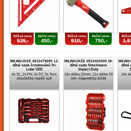
Běžná cena:
Akční cena:
Běžná cena:
Akční cena:
Běžná
535,-
450,-
910,-
750,-
1.5
MILWAUKEE 4932479095 12-
MILWAUKEE 4932492009 38-
MILWAU
dílná sada šroubováků Tri-
dílná sada Shockwave
dílná
Lobe VDE
Impact Duty
4x SL; 2x PH; 2x PZ; 3x Torx;
16x délka 25mm, 21x délka 50
10x d
zkoušečka napětí; kufr
mm, magnetický držák