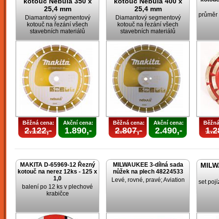
kotouč Nebula 350 x
kotouč Nebula 400 x
25,4 mm
25,4 mm
průměr
Diamantový segmentový
Diamantový segmentový
kotouč na řezání všech
kotouč na řezání všech
stavebních materiálů
stavebních materiálů
Běžná cena:
Akční cena:
Běžná cena:
Akční cena:
Běžná
2.122,-
1.890,-
2.807,-
2.490,-
1.2
MAKITA D-65969-12 Řezný
MILWAUKEE 3-dílná sada
MILW
kotouč na nerez 12ks - 125 x
nůžek na plech 48224533
1,0
Levé, rovné, pravé; Aviation
set poj
balení po 12 ks v plechové
krabičce