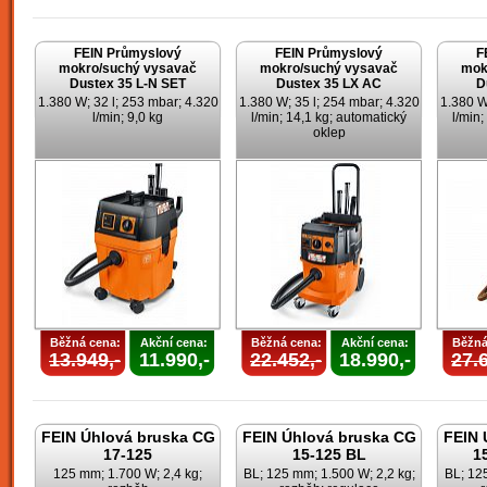
FEIN Průmyslový
FEIN Průmyslový
F
mokro/suchý vysavač
mokro/suchý vysavač
mok
Dustex 35 L-N SET
Dustex 35 LX AC
D
1.380 W; 32 l; 253 mbar; 4.320
1.380 W; 35 l; 254 mbar; 4.320
1.380 W
l/min; 9,0 kg
l/min; 14,1 kg; automatický
l/min;
oklep
Běžná cena:
Akční cena:
Běžná cena:
Akční cena:
Běžná
13.949,-
11.990,-
22.452,-
18.990,-
27.6
FEIN Úhlová bruska CG
FEIN Úhlová bruska CG
FEIN 
17-125
15-125 BL
1
125 mm; 1.700 W; 2,4 kg;
BL; 125 mm; 1.500 W; 2,2 kg;
BL; 125