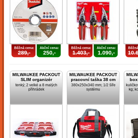
Běžná cena:
Akční cena:
Běžná cena:
Akční cena:
Běžná
289,-
250,-
1.403,-
1.090,-
10.6
MILWAUKEE PACKOUT
MILWAUKEE PACKOUT
MILW
SLIM organizér
pracovní taška 38 cm
box
tenký; 2 velké a 8 malých
380x250x340 mm; 1/2 šíře
kuličk
přihrádek
systému
kg; k