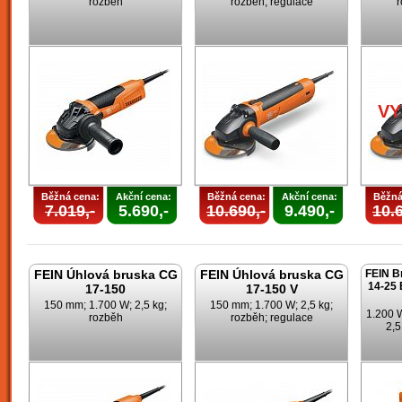
rozběh
rozběh; regulace
r
V
Běžná cena:
Akční cena:
Běžná cena:
Akční cena:
Běžná
7.019,-
5.690,-
10.690,-
9.490,-
10.6
FEIN Úhlová bruska CG
FEIN Úhlová bruska CG
FEIN B
14-25 
17-150
17-150 V
150 mm; 1.700 W; 2,5 kg;
150 mm; 1.700 W; 2,5 kg;
1.200 
rozběh
rozběh; regulace
2,5