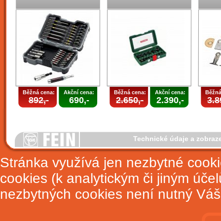
Běžná cena:
Akční cena:
Běžná cena:
Akční cena:
Běžná
892,-
690,-
2.650,-
2.390,-
3.8
Technické údaje a zobraz
Stránka využívá jen nezbytné cook
cookies (k analytickým či jiným úče
nezbytných cookies není nutný Váš