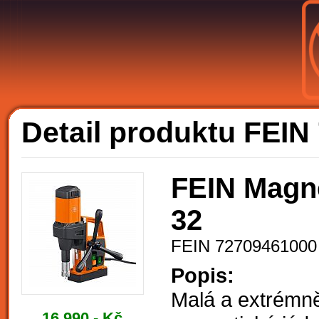
A
Detail produktu FEI
FEIN Magne
32
FEIN 72709461000
Popis:
Malá a extrémn
16.990,- Kč