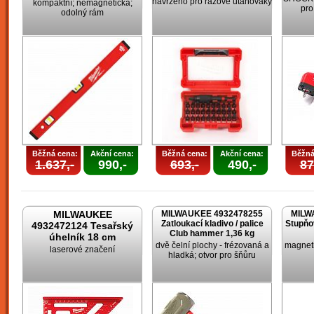
navrženo pro rázové utahováky
kompaktní; nemagnetická;
pro
odolný rám
Běžná cena:
Akční cena:
Běžná cena:
Akční cena:
Běžná
1.637,-
990,-
693,-
490,-
87
MILWAUKEE
MILWAUKEE 4932478255
MILW
Zatloukací kladivo / palice
Stupňo
4932472124 Tesařský
Club hammer 1,36 kg
úhelník 18 cm
dvě čelní plochy - frézovaná a
magneti
laserové značení
hladká; otvor pro šňůru