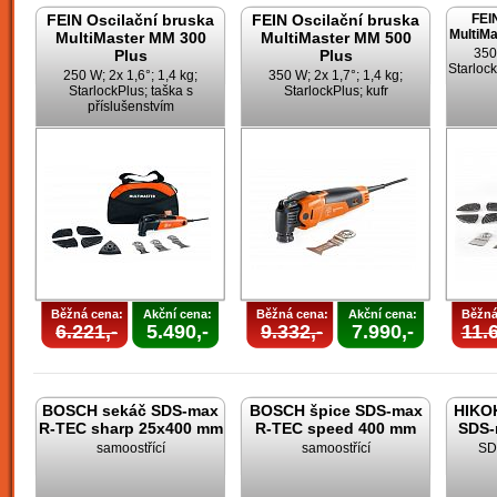
FEIN Oscilační bruska
FEIN Oscilační bruska
FEI
MultiMa
MultiMaster MM 300
MultiMaster MM 500
350
Plus
Plus
Starlock
250 W; 2x 1,6°; 1,4 kg;
350 W; 2x 1,7°; 1,4 kg;
StarlockPlus; taška s
StarlockPlus; kufr
příslušenstvím
Běžná cena:
Akční cena:
Běžná cena:
Akční cena:
Běžná
6.221,-
5.490,-
9.332,-
7.990,-
11.6
BOSCH sekáč SDS-max
BOSCH špice SDS-max
HIKOK
R-TEC sharp 25x400 mm
R-TEC speed 400 mm
SDS-
samoostřící
samoostřící
SD