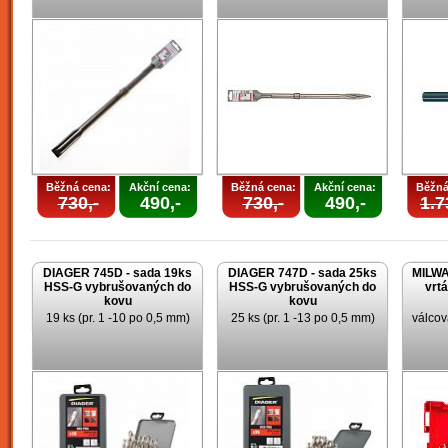
Běžná cena:
Akční cena:
Běžná cena:
Akční cena:
Běžná
730,-
490,-
730,-
490,-
1.7
DIAGER 745D - sada 19ks
DIAGER 747D - sada 25ks
MILWA
HSS-G vybrušovaných do
HSS-G vybrušovaných do
vrt
kovu
kovu
19 ks (pr. 1 -10 po 0,5 mm)
25 ks (pr. 1 -13 po 0,5 mm)
válcov