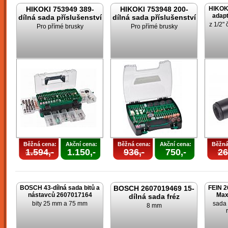
HIKOKI 753949 389-
HIKOKI 753948 200-
HIKOK
adapt
dílná sada příslušenství
dílná sada příslušenství
z 1/2" 
Pro přímé brusky
Pro přímé brusky
Běžná cena:
Akční cena:
Běžná cena:
Akční cena:
Běžná
1.594,-
1.150,-
936,-
750,-
26
BOSCH 43-dílná sada bitů a
BOSCH 2607019469 15-
FEIN 2
nástavců 2607017164
Max
dílná sada fréz
bity 25 mm a 75 mm
sada 
8 mm