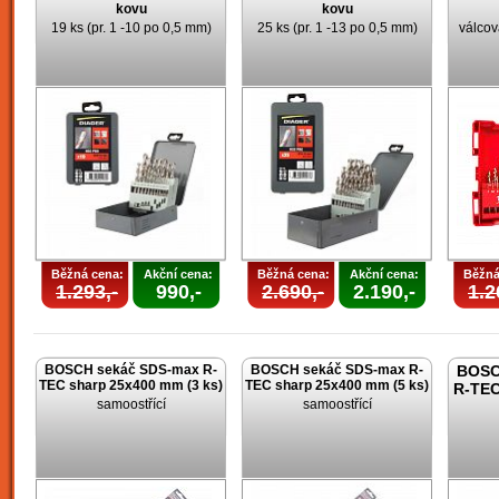
kovu
kovu
19 ks (pr. 1 -10 po 0,5 mm)
25 ks (pr. 1 -13 po 0,5 mm)
válcov
Běžná cena:
Akční cena:
Běžná cena:
Akční cena:
Běžná
1.293,-
990,-
2.690,-
2.190,-
1.2
BOSCH sekáč SDS-max R-
BOSCH sekáč SDS-max R-
BOSC
TEC sharp 25x400 mm (3 ks)
TEC sharp 25x400 mm (5 ks)
R-TEC
samoostřící
samoostřící