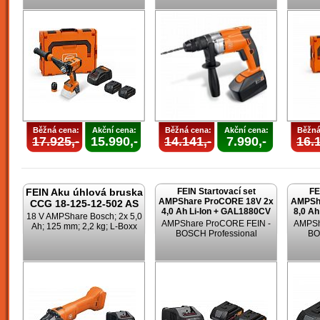
Běžná cena:
Akční cena:
Běžná cena:
Akční cena:
Běžná
17.925,-
15.990,-
14.141,-
7.990,-
16.1
FEIN Aku úhlová bruska
FEIN Startovací set
FE
AMPShare ProCORE 18V 2x
AMPSh
CCG 18-125-12-502 AS
4,0 Ah Li-Ion + GAL1880CV
8,0 Ah
18 V AMPShare Bosch; 2x 5,0
AMPShare ProCORE FEIN -
AMPSh
Ah; 125 mm; 2,2 kg; L-Boxx
BOSCH Professional
BO