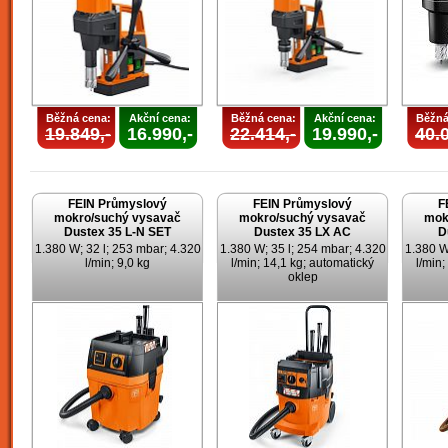
Běžná cena:
Akční cena:
Běžná cena:
Akční cena:
Běžná
19.849,-
16.990,-
22.414,-
19.990,-
40.0
FEIN Průmyslový
FEIN Průmyslový
F
mokro/suchý vysavač
mokro/suchý vysavač
mok
Dustex 35 L-N SET
Dustex 35 LX AC
D
1.380 W; 32 l; 253 mbar; 4.320
1.380 W; 35 l; 254 mbar; 4.320
1.380 W
l/min; 9,0 kg
l/min; 14,1 kg; automatický
l/min;
oklep