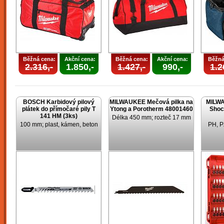
Běžná cena:
Akční cena:
Běžná cena:
Akční cena:
Běžná
2.316,-
1.850,-
1.427,-
990,-
1.2
BOSCH Karbidový pilový
MILWAUKEE Mečová pilka na
MILWA
plátek do přímočaré pily T
Ytong a Porotherm 48001460
Shoc
141 HM (3ks)
Délka 450 mm; rozteč 17 mm
100 mm; plast, kámen, beton
PH, P