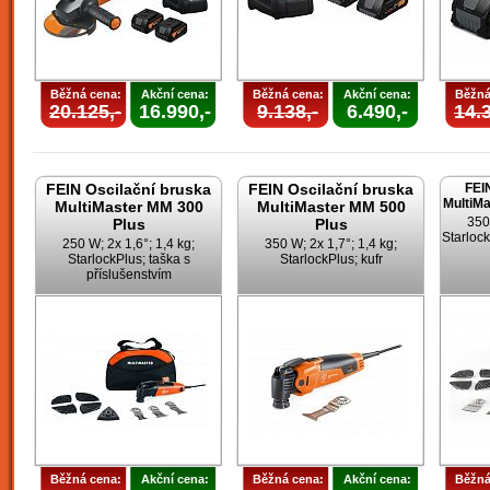
Běžná cena:
Akční cena:
Běžná cena:
Akční cena:
Běžná
20.125,-
16.990,-
9.138,-
6.490,-
14.3
FEIN Oscilační bruska
FEIN Oscilační bruska
FEI
MultiMa
MultiMaster MM 300
MultiMaster MM 500
350
Plus
Plus
Starlock
250 W; 2x 1,6°; 1,4 kg;
350 W; 2x 1,7°; 1,4 kg;
StarlockPlus; taška s
StarlockPlus; kufr
příslušenstvím
Běžná cena:
Akční cena:
Běžná cena:
Akční cena:
Běžná