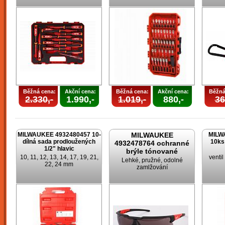
Běžná cena:
Akční cena:
Běžná cena:
Akční cena:
Běžná
2.330,-
1.990,-
1.019,-
880,-
36
MILWAUKEE 4932480457 10-
MILWAUKEE
MILW
dílná sada prodloužených
10ks
4932478764 ochranné
1/2" hlavic
brýle tónované
10, 11, 12, 13, 14, 17, 19, 21,
venti
Lehké, pružné, odolné
22, 24 mm
zamlžování