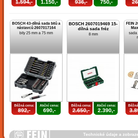
1.594,-
1.150,-
936,-
750,-
26
BOSCH 43-dílná sada bitů a
BOSCH 2607019469 15-
FEIN 2
nástavců 2607017164
Max
dílná sada fréz
bity 25 mm a 75 mm
sada 
8 mm
Běžná cena:
Akční cena:
Běžná cena:
Akční cena:
Běžná
892,-
690,-
2.650,-
2.390,-
3.8
Technické údaje a zobraz