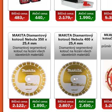
Běžná cena:
Akční cena:
Běžná cena:
Akční cena:
Běžná
483,-
440,-
2.179,-
1.990,-
5.3
MAKITA Diamantový
MAKITA Diamantový
MILW
kotouč
kotouč Nebula 350 x
kotouč Nebula 400 x
25,4 mm
25,4 mm
průměr
Diamantový segmentový
Diamantový segmentový
kotouč na řezání všech
kotouč na řezání všech
stavebních materiálů
stavebních materiálů
Běžná cena:
Akční cena:
Běžná cena:
Akční cena:
Běžná
2.122,-
1.890,-
2.807,-
2.490,-
1.2