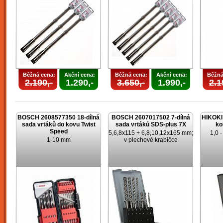
Běžná cena:
Akční cena:
Běžná cena:
Akční cena:
Běžná
2.190,-
1.290,-
3.650,-
1.990,-
2.1
BOSCH 2608577350 18-dílná
BOSCH 2607017502 7-dílná
HIKOKI 
sada vrtáků do kovu Twist
sada vrtáků SDS-plus 7X
ko
Speed
5,6,8x115 + 6,8,10,12x165 mm;
1,0 
1-10 mm
v plechové krabičce