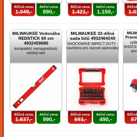
Běžná cena:
Akční cena:
Běžná cena:
Akční cena:
Běžná
1.049,-
890,-
1.421,-
1.150,-
1.0
MILWAUKEE Vodováha
MILWAUKEE 32-dílná
MILW
Pravoú
REDSTICK 60 cm
sada bitů 4932464240
výšk
4932459080
SHOCKWAVE IMPACT DUTY -
SHOCKW
navrženo pro rázové utahováky
kompaktní; nemagnetická;
pro
odolný rám
Běžná cena:
Akční cena:
Běžná cena:
Akční cena:
Běžná
1.637,-
990,-
693,-
490,-
87