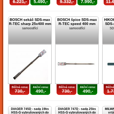
6.221,-
5.490,-
9.332,-
7.990,-
11.6
BOSCH sekáč SDS-max
BOSCH špice SDS-max
HIKOK
R-TEC sharp 25x400 mm
R-TEC speed 400 mm
SDS-
samoostřící
samoostřící
SD
Běžná cena:
Akční cena:
Běžná cena:
Akční cena:
Běžná
730,-
490,-
730,-
490,-
1.7
DIAGER 745D - sada 19ks
DIAGER 747D - sada 25ks
MILWA
HSS-G vybrušovaných do
HSS-G vybrušovaných do
vrt