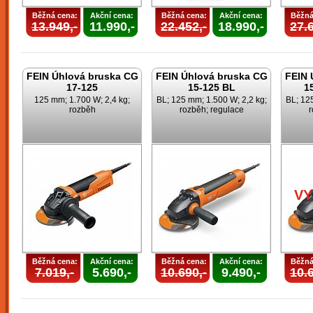
Běžná cena:
Akční cena:
Běžná cena:
Akční cena:
Běžná
13.949,-
11.990,-
22.452,-
18.990,-
27.6
FEIN Úhlová bruska CG
FEIN Úhlová bruska CG
FEIN 
17-125
15-125 BL
1
125 mm; 1.700 W; 2,4 kg;
BL; 125 mm; 1.500 W; 2,2 kg;
BL; 125
rozběh
rozběh; regulace
r
V
Běžná cena:
Akční cena:
Běžná cena:
Akční cena:
Běžná
7.019,-
5.690,-
10.690,-
9.490,-
10.6