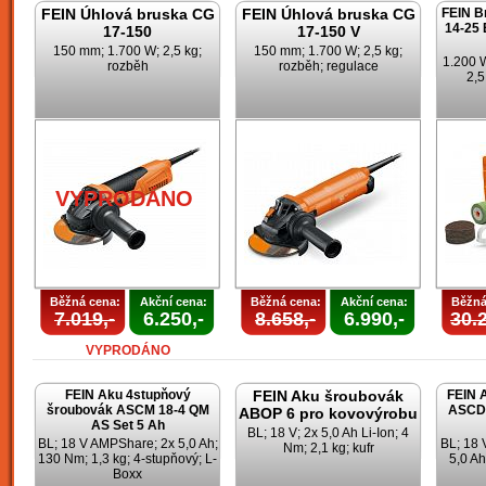
FEIN Úhlová bruska CG
FEIN Úhlová bruska CG
FEIN B
14-25 
17-150
17-150 V
150 mm; 1.700 W; 2,5 kg;
150 mm; 1.700 W; 2,5 kg;
1.200 
rozběh
rozběh; regulace
2,5
VYPRODÁNO
Běžná cena:
Akční cena:
Běžná cena:
Akční cena:
Běžná
7.019,-
6.250,-
8.658,-
6.990,-
30.2
VYPRODÁNO
FEIN Aku 4stupňový
FEIN Aku šroubovák
FEIN 
šroubovák ASCM 18-4 QM
ASCD 
ABOP 6 pro kovovýrobu
AS Set 5 Ah
BL; 18 V; 2x 5,0 Ah Li-Ion; 4
BL; 18 V AMPShare; 2x 5,0 Ah;
BL; 18
Nm; 2,1 kg; kufr
130 Nm; 1,3 kg; 4-stupňový; L-
5,0 Ah
Boxx