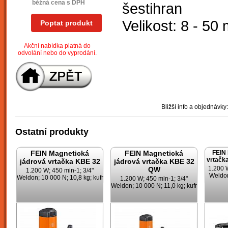
běžná cena s DPH
šestihran
Velikost: 8 - 50
Poptat produkt
Akční nabídka platná do
odvolání nebo do vyprodání.
Bližší info a objednávky:
Ostatní produkty
FEIN Magnetická
FEIN Magnetická
FEIN 
vrtač
jádrová vrtačka KBE 32
jádrová vrtačka KBE 32
1.200 W
QW
1.200 W; 450 min-1; 3/4"
Weldon
Weldon; 10 000 N; 10,8 kg; kufr
1.200 W; 450 min-1; 3/4"
Weldon; 10 000 N; 11,0 kg; kufr