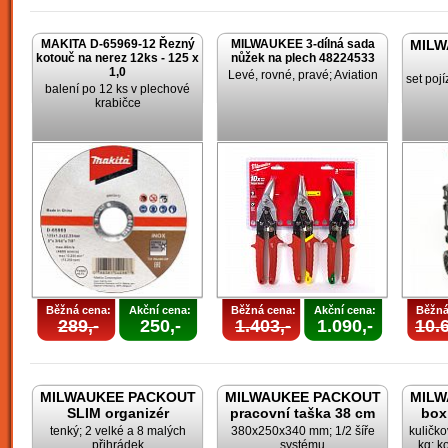
MAKITA D-65969-12 Řezný
MILWAUKEE 3-dílná sada
MILW
kotouč na nerez 12ks - 125 x
nůžek na plech 48224533
1,0
Levé, rovné, pravé; Aviation
set poj
balení po 12 ks v plechové
krabičce
Běžná cena:
Akční cena:
Běžná cena:
Akční cena:
Běžná
289,-
250,-
1.403,-
1.090,-
10.6
MILWAUKEE PACKOUT
MILWAUKEE PACKOUT
MILW
SLIM organizér
pracovní taška 38 cm
box
tenký; 2 velké a 8 malých
380x250x340 mm; 1/2 šíře
kuličk
přihrádek
systému
kg; k