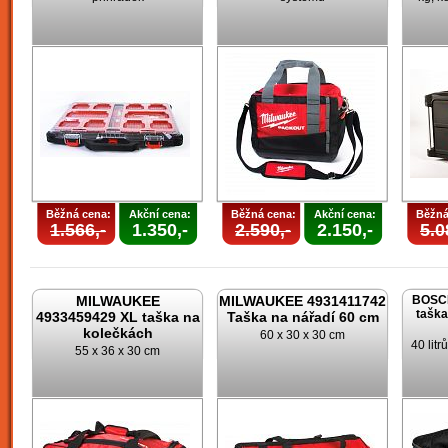
Běžná cena:
Akční cena:
Běžná cena:
Akční cena:
Běžná
1.566,-
1.350,-
2.590,-
2.150,-
5.0
MILWAUKEE
MILWAUKEE 4931411742
BOSCH
taška
4933459429 XL taška na
Taška na nářadí 60 cm
kolečkách
60 x 30 x 30 cm
40 lit
55 x 36 x 30 cm