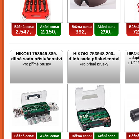
Běžná cena:
Akční cena:
Běžná cena:
Akční cena:
Běžná
2.547,-
2.150,-
392,-
290,-
72
HIKOKI 753949 389-
HIKOKI 753948 200-
HIKOK
adapt
dílná sada příslušenství
dílná sada příslušenství
z 1/2" 
Pro přímé brusky
Pro přímé brusky
Běžná cena:
Akční cena:
Běžná cena:
Akční cena:
Běžná