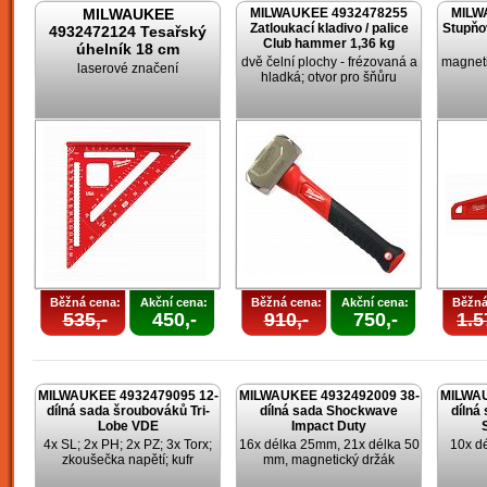
MILWAUKEE
MILWAUKEE 4932478255
MILW
Zatloukací kladivo / palice
Stupňo
4932472124 Tesařský
Club hammer 1,36 kg
úhelník 18 cm
dvě čelní plochy - frézovaná a
magneti
laserové značení
hladká; otvor pro šňůru
Běžná cena:
Akční cena:
Běžná cena:
Akční cena:
Běžná
535,-
450,-
910,-
750,-
1.5
MILWAUKEE 4932479095 12-
MILWAUKEE 4932492009 38-
MILWAU
dílná sada šroubováků Tri-
dílná sada Shockwave
dílná
Lobe VDE
Impact Duty
4x SL; 2x PH; 2x PZ; 3x Torx;
16x délka 25mm, 21x délka 50
10x d
zkoušečka napětí; kufr
mm, magnetický držák