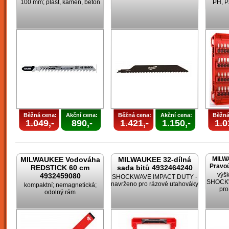
100 mm; plast, kámen, beton
PH, P
Běžná cena:
Akční cena:
Běžná cena:
Akční cena:
Běžná
1.049,-
890,-
1.421,-
1.150,-
1.0
MILWAUKEE Vodováha
MILWAUKEE 32-dílná
MILW
Pravoú
REDSTICK 60 cm
sada bitů 4932464240
výšk
4932459080
SHOCKWAVE IMPACT DUTY -
SHOCKW
navrženo pro rázové utahováky
kompaktní; nemagnetická;
pro
odolný rám