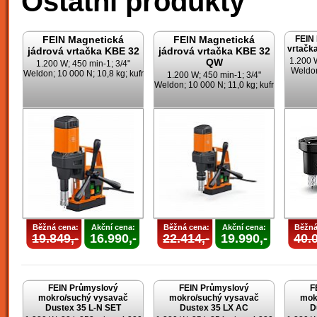
Ostatní produkty
FEIN Magnetická
FEIN Magnetická
FEIN 
vrtač
jádrová vrtačka KBE 32
jádrová vrtačka KBE 32
1.200 W
QW
1.200 W; 450 min-1; 3/4"
Weldon
Weldon; 10 000 N; 10,8 kg; kufr
1.200 W; 450 min-1; 3/4"
Weldon; 10 000 N; 11,0 kg; kufr
Běžná cena:
Akční cena:
Běžná cena:
Akční cena:
Běžná
19.849,-
16.990,-
22.414,-
19.990,-
40.0
FEIN Průmyslový
FEIN Průmyslový
F
mokro/suchý vysavač
mokro/suchý vysavač
mok
Dustex 35 L-N SET
Dustex 35 LX AC
D