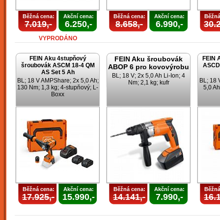
Běžná cena:
Akční cena:
Běžná cena:
Akční cena:
Běžná
7.019,-
6.250,-
8.658,-
6.990,-
30.2
VYPRODÁNO
FEIN Aku 4stupňový
FEIN Aku šroubovák
FEIN 
šroubovák ASCM 18-4 QM
ASCD 
ABOP 6 pro kovovýrobu
AS Set 5 Ah
BL; 18 V; 2x 5,0 Ah Li-Ion; 4
BL; 18 V AMPShare; 2x 5,0 Ah;
BL; 18
Nm; 2,1 kg; kufr
130 Nm; 1,3 kg; 4-stupňový; L-
5,0 Ah
Boxx
Běžná cena:
Akční cena:
Běžná cena:
Akční cena:
Běžná
17.925,-
15.990,-
14.141,-
7.990,-
16.1