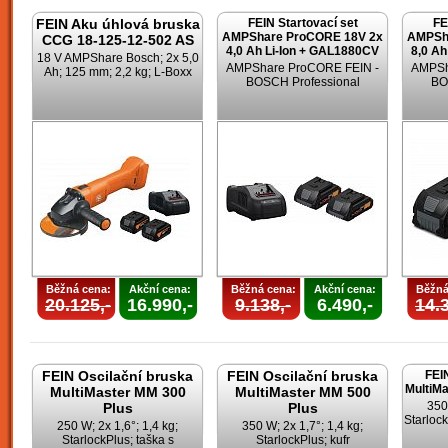
FEIN Aku úhlová bruska
FEIN Startovací set
FE
AMPShare ProCORE 18V 2x
AMPSh
CCG 18-125-12-502 AS
4,0 Ah Li-Ion + GAL1880CV
8,0 Ah
18 V AMPShare Bosch; 2x 5,0
AMPShare ProCORE FEIN -
AMPSh
Ah; 125 mm; 2,2 kg; L-Boxx
BOSCH Professional
BO
Běžná cena:
Akční cena:
Běžná cena:
Akční cena:
Běžná
20.125,-
16.990,-
9.138,-
6.490,-
14.3
FEIN Oscilační bruska
FEIN Oscilační bruska
FEI
MultiMa
MultiMaster MM 300
MultiMaster MM 500
350
Plus
Plus
Starlock
250 W; 2x 1,6°; 1,4 kg;
350 W; 2x 1,7°; 1,4 kg;
StarlockPlus; taška s
StarlockPlus; kufr