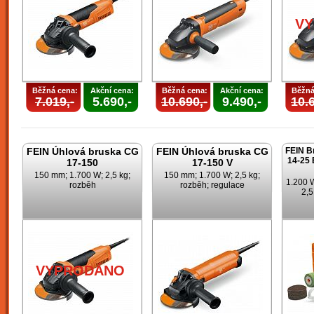
V
Běžná cena:
Akční cena:
Běžná cena:
Akční cena:
Běžná
7.019,-
5.690,-
10.690,-
9.490,-
10.6
FEIN Úhlová bruska CG
FEIN Úhlová bruska CG
FEIN B
14-25 
17-150
17-150 V
150 mm; 1.700 W; 2,5 kg;
150 mm; 1.700 W; 2,5 kg;
1.200 
rozběh
rozběh; regulace
2,5
VYPRODÁNO