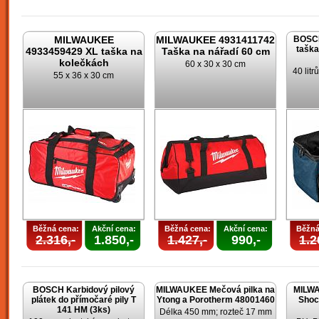
MILWAUKEE
MILWAUKEE 4931411742
BOSCH
taška
4933459429 XL taška na
Taška na nářadí 60 cm
kolečkách
60 x 30 x 30 cm
40 lit
55 x 36 x 30 cm
Běžná cena:
Akční cena:
Běžná cena:
Akční cena:
Běžná
2.316,-
1.850,-
1.427,-
990,-
1.2
BOSCH Karbidový pilový
MILWAUKEE Mečová pilka na
MILWA
plátek do přímočaré pily T
Ytong a Porotherm 48001460
Shoc
141 HM (3ks)
Délka 450 mm; rozteč 17 mm