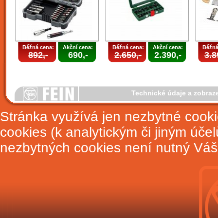
Běžná cena:
Akční cena:
Běžná cena:
Akční cena:
Běžná
892,-
690,-
2.650,-
2.390,-
3.8
Technické údaje a zobraz
Stránka využívá jen nezbytné cook
cookies (k analytickým či jiným úče
nezbytných cookies není nutný Váš