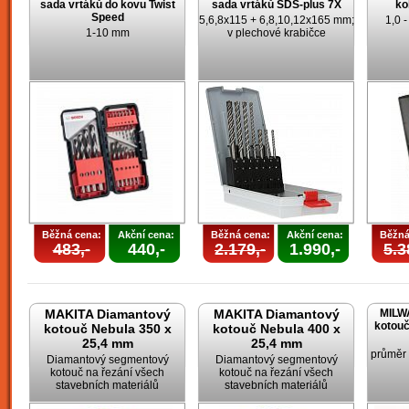
sada vrtáků do kovu Twist
sada vrtáků SDS-plus 7X
ko
Speed
5,6,8x115 + 6,8,10,12x165 mm;
1,0 
1-10 mm
v plechové krabičce
Běžná cena:
Akční cena:
Běžná cena:
Akční cena:
Běžná
483,-
440,-
2.179,-
1.990,-
5.3
MAKITA Diamantový
MAKITA Diamantový
MILW
kotouč
kotouč Nebula 350 x
kotouč Nebula 400 x
25,4 mm
25,4 mm
průměr
Diamantový segmentový
Diamantový segmentový
kotouč na řezání všech
kotouč na řezání všech
stavebních materiálů
stavebních materiálů