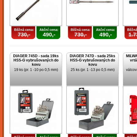
Běžná cena:
Akční cena:
Běžná cena:
Akční cena:
Běžná
730,-
490,-
730,-
490,-
1.7
DIAGER 745D - sada 19ks
DIAGER 747D - sada 25ks
MILWA
HSS-G vybrušovaných do
HSS-G vybrušovaných do
vrt
kovu
kovu
19 ks (pr. 1 -10 po 0,5 mm)
25 ks (pr. 1 -13 po 0,5 mm)
válcov