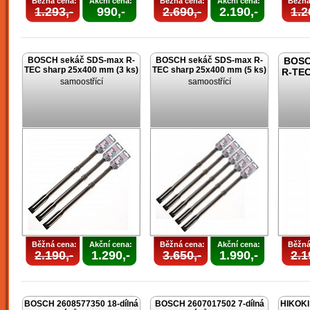
Běžná cena:
Akční cena:
Běžná cena:
Akční cena:
Běžná
1.293,-
990,-
2.690,-
2.190,-
1.2
BOSCH sekáč SDS-max R-
BOSCH sekáč SDS-max R-
BOSC
TEC sharp 25x400 mm (3 ks)
TEC sharp 25x400 mm (5 ks)
R-TEC
samoostřící
samoostřící
Běžná cena:
Akční cena:
Běžná cena:
Akční cena:
Běžná
2.190,-
1.290,-
3.650,-
1.990,-
2.1
BOSCH 2608577350 18-dílná
BOSCH 2607017502 7-dílná
HIKOKI 