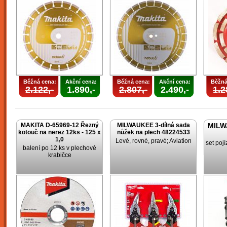
Běžná cena:
Akční cena:
Běžná cena:
Akční cena:
Běžná
2.122,-
1.890,-
2.807,-
2.490,-
1.2
MAKITA D-65969-12 Řezný
MILWAUKEE 3-dílná sada
MILW
kotouč na nerez 12ks - 125 x
nůžek na plech 48224533
1,0
Levé, rovné, pravé; Aviation
set poj
balení po 12 ks v plechové
krabičce