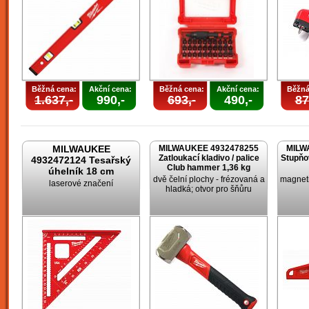
Běžná cena:
Akční cena:
Běžná cena:
Akční cena:
Běžná
1.637,-
990,-
693,-
490,-
87
MILWAUKEE
MILWAUKEE 4932478255
MILW
Zatloukací kladivo / palice
Stupňo
4932472124 Tesařský
Club hammer 1,36 kg
úhelník 18 cm
dvě čelní plochy - frézovaná a
magneti
laserové značení
hladká; otvor pro šňůru