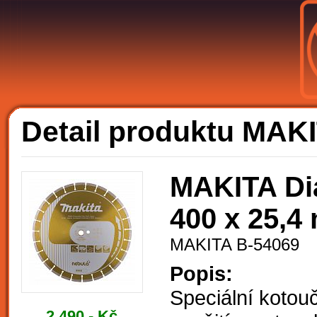
A
Detail produktu MAK
MAKITA Di
400 x 25,4
MAKITA B-54069
Popis:
Speciální koto
2.490,- Kč