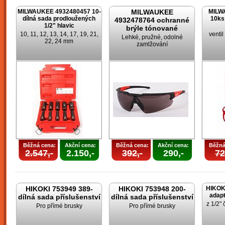
MILWAUKEE 4932480457 10-
MILWAUKEE
MILW
dílná sada prodloužených
10ks
4932478764 ochranné
1/2" hlavic
brýle tónované
10, 11, 12, 13, 14, 17, 19, 21,
venti
Lehké, pružné, odolné
22, 24 mm
zamlžování
Běžná cena:
Akční cena:
Běžná cena:
Akční cena:
Běžná
2.547,-
2.150,-
392,-
290,-
72
HIKOKI 753949 389-
HIKOKI 753948 200-
HIKOK
adapt
dílná sada příslušenství
dílná sada příslušenství
z 1/2" 
Pro přímé brusky
Pro přímé brusky