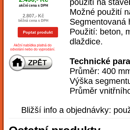
použití na stave
akční cena s DPH
Možné použití n
2.807,- Kč
Segmentovaná hr
běžná cena s DPH
Použití: beton, 
Poptat produkt
dlaždice.
Akční nabídka platná do
odvolání nebo do vyprodání.
Technické par
Průměr: 400 m
Výška segment
Průměr vnitřníh
Bližší info a objednávky: použ