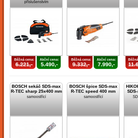
příslušenstvím
Běžná cena:
Akční cena:
Běžná cena:
Akční cena:
Běžná
6.221,-
5.490,-
9.332,-
7.990,-
11.6
BOSCH sekáč SDS-max
BOSCH špice SDS-max
HIKOK
R-TEC sharp 25x400 mm
R-TEC speed 400 mm
SDS-
samoostřící
samoostřící
SD