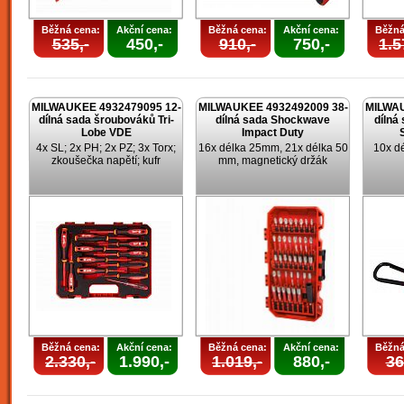
Běžná cena:
Akční cena:
Běžná cena:
Akční cena:
Běžná
535,-
450,-
910,-
750,-
1.5
MILWAUKEE 4932479095 12-
MILWAUKEE 4932492009 38-
MILWAU
dílná sada šroubováků Tri-
dílná sada Shockwave
dílná
Lobe VDE
Impact Duty
4x SL; 2x PH; 2x PZ; 3x Torx;
16x délka 25mm, 21x délka 50
10x d
zkoušečka napětí; kufr
mm, magnetický držák
Běžná cena:
Akční cena:
Běžná cena:
Akční cena:
Běžná
2.330,-
1.990,-
1.019,-
880,-
36