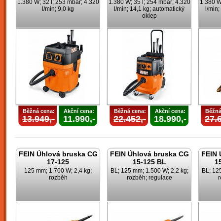
1.380 W; 32 l; 253 mbar; 4.320
1.380 W; 35 l; 254 mbar; 4.320
1.380 W
l/min; 9,0 kg
l/min; 14,1 kg; automatický
l/min;
oklep
Běžná cena:
Akční cena:
Běžná cena:
Akční cena:
Běžná
13.949,-
11.990,-
22.452,-
18.990,-
27.6
FEIN Úhlová bruska CG
FEIN Úhlová bruska CG
FEIN 
17-125
15-125 BL
1
125 mm; 1.700 W; 2,4 kg;
BL; 125 mm; 1.500 W; 2,2 kg;
BL; 125
rozběh
rozběh; regulace
r