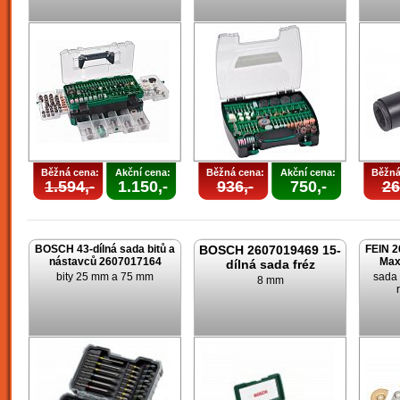
Běžná cena:
Akční cena:
Běžná cena:
Akční cena:
Běžná
1.594,-
1.150,-
936,-
750,-
26
BOSCH 43-dílná sada bitů a
BOSCH 2607019469 15-
FEIN 2
nástavců 2607017164
Max
dílná sada fréz
bity 25 mm a 75 mm
sada 
8 mm