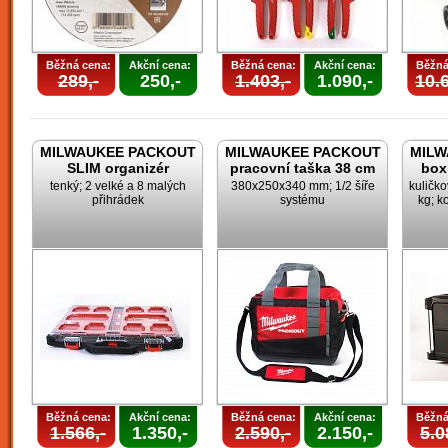
Běžná cena:
Akční cena:
Běžná cena:
Akční cena:
Běžná
289,-
250,-
1.403,-
1.090,-
10.6
MILWAUKEE PACKOUT
MILWAUKEE PACKOUT
MILW
SLIM organizér
pracovní taška 38 cm
box
tenký; 2 velké a 8 malých
380x250x340 mm; 1/2 šíře
kuličk
přihrádek
systému
kg; k
Běžná cena:
Akční cena:
Běžná cena:
Akční cena:
Běžná
1.566,-
1.350,-
2.590,-
2.150,-
5.0